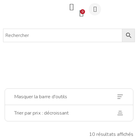
0
Masquer la barre d'outils
Trier par prix : décroissant
10 résultats affichés