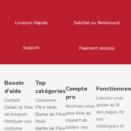
Livraison Rapide
Satisfait ou Remboursé
Support
Paiement sécurisé
Besoin
Top
Compte
Fonctionne
d'aide
catégories
pro
Laissez-vous
Contact
Costumes
guider au fil
Inscrivez-vous
Délais et frais
Père Noël
des pages de
pour être au
de livraison
Barbe de Père
nos
courant de
Nettoyer son
Noël
catalogues et
toutes nos
costume
Barbe de Père