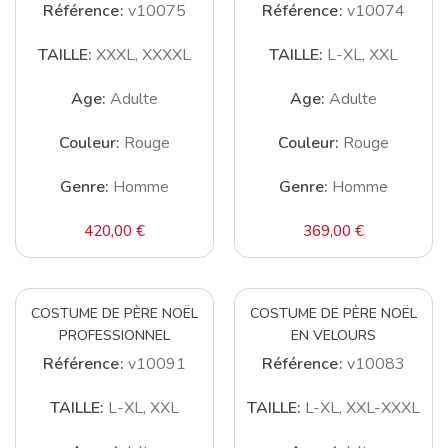
Référence:
v10075
Référence:
v10074
TAILLE:
XXXL, XXXXL
TAILLE:
L-XL, XXL
Age:
Adulte
Age:
Adulte
Couleur:
Rouge
Couleur:
Rouge
Genre:
Homme
Genre:
Homme
420,00
€
369,00
€
COSTUME DE PÈRE NOËL
COSTUME DE PÈRE NOËL
PROFESSIONNEL
EN VELOURS
Référence:
v10091
Référence:
v10083
TAILLE:
L-XL, XXL
TAILLE:
L-XL, XXL-XXXL