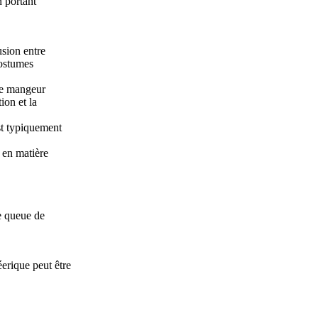
n portant
usion entre
ostumes
tre mangeur
ion et la
t typiquement
 en matière
e queue de
éerique peut être