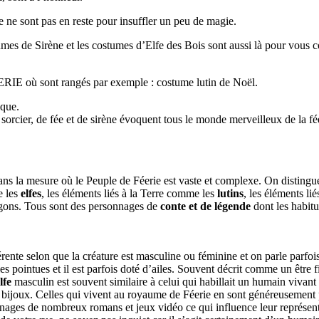
e sont pas en reste pour insuffler un peu de magie.
mes de Sirène et les costumes d’Elfe des Bois sont aussi là pour vous 
où sont rangés par exemple : costume lutin de Noël.
ique.
 sorcier, de fée et de sirène évoquent tous le monde merveilleux de la fé
dans la mesure où le Peuple de Féerie est vaste et complexe. On distingu
e les
elfes
, les éléments liés à la Terre comme les
lutins
, les éléments lié
agons. Tous sont des personnages de
conte et de légende
dont les habit
érente selon que la créature est masculine ou féminine et on parle parfoi
es pointues et il est parfois doté d’ailes. Souvent décrit comme un être fi
lfe
masculin est souvent similaire à celui qui habillait un humain viva
es bijoux. Celles qui vivent au royaume de Féerie en sont généreusement 
nnages de nombreux romans et jeux vidéo ce qui influence leur représen