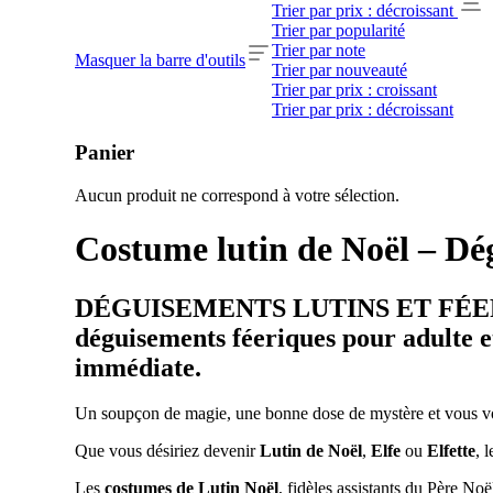
Trier par prix : décroissant
Trier par popularité
Trier par note
Masquer la barre d'outils
Trier par nouveauté
Trier par prix : croissant
Trier par prix : décroissant
Panier
Aucun produit ne correspond à votre sélection.
Costume lutin de Noël – Dég
DÉGUISEMENTS LUTINS ET FÉERIE – 
déguisements féeriques pour adulte et
immédiate.
Un soupçon de magie, une bonne dose de mystère et vous voi
Que vous désiriez devenir
Lutin de Noël
,
Elfe
ou
Elfette
, 
Les
costumes de Lutin Noël
, fidèles assistants du Père Noë