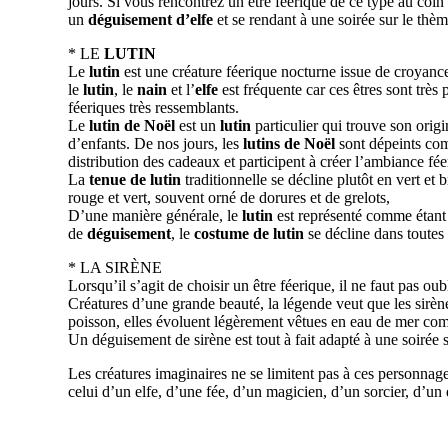
jours. Si vous rencontrez un être féerique de ce type au coin
un
déguisement d’elfe
et se rendant à une soirée sur le thème
* LE
LUTIN
Le
lutin
est une créature féerique nocturne issue de croyanc
le
lutin
, le
nain
et l’
elfe
est fréquente car ces êtres sont très
féeriques très ressemblants.
Le
lutin de Noël
est un
lutin
particulier qui trouve son orig
d’enfants. De nos jours, les
lutins de Noël
sont dépeints comm
distribution des cadeaux et participent à créer l’ambiance fée
La
tenue de lutin
traditionnelle se décline plutôt en vert et 
rouge et vert, souvent orné de dorures et de grelots,
D’une manière générale, le
lutin
est représenté comme étant 
de
déguisement
, le
costume de lutin
se décline dans toutes l
* LA SIRÈNE
Lorsqu’il s’agit de choisir un être féerique, il ne faut pas ou
Créatures d’une grande beauté, la légende veut que les sirè
poisson, elles évoluent légèrement vêtues en eau de mer c
Un déguisement de sirène est tout à fait adapté à une soirée s
Les créatures imaginaires ne se limitent pas à ces personnage
celui d’un elfe, d’une fée, d’un magicien, d’un sorcier, d’u