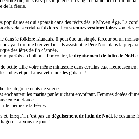
 de votre rue, ne soyez pas inquiet car il s’agit certainement d’un humai
 de la féerie.
es populaires et qui apparaît dans des récits dès le Moyen Âge. La conf
 proches dans certains folklores. Leurs
tenues vestimentaires
sont des c
ine dans le folklore islandais. Il peut être un simple farceur ou un mons
e ayant un rôle bienveillant. Ils assistent le Père Noël dans la préparat
rique des fêtes de fin d’année.
brun, parfois en haillons. Par contre, le
déguisement de lutin de Noël
es
de petite taille voire même minuscule dans certains cas. Heureusement,
es tailles et peut ainsi vêtir tous les gabarits!
blier les déguisements de sirène.
nes enchantent les marins par leur chant envoûtant. Femmes dotées d’un
omme en eau douce.
ur le thème de la féerie.
s et, lorsqu’il n’est pas un
déguisement de lutin de Noël
, le costume f
n dragon… à vous de jouer!