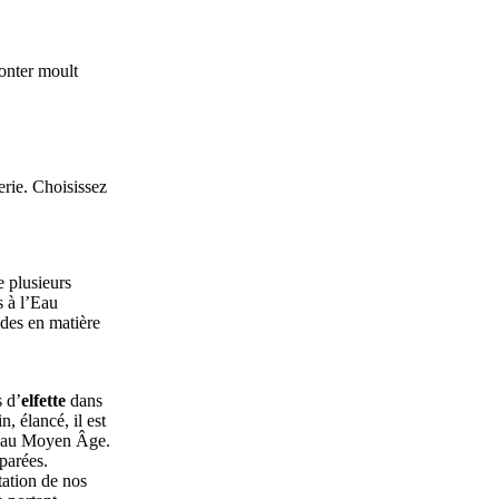
conter moult
erie. Choisissez
e plusieurs
s à l’Eau
udes en matière
s d’
elfette
dans
n, élancé, il est
nt au Moyen Âge.
parées.
tation de nos