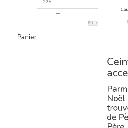
Cou
—
Filtrer
Panier
Cein
acce
Parmi
Noël
trouv
de Pè
Père 