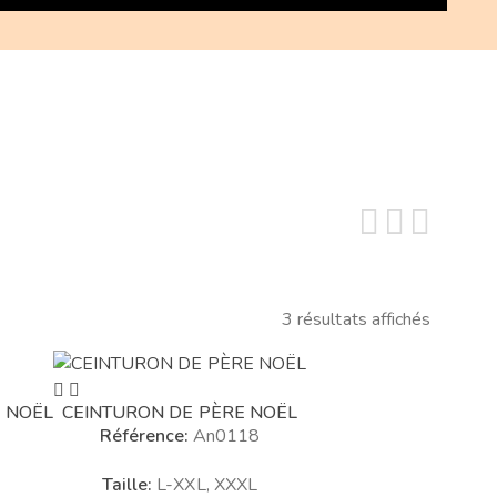
3 résultats affichés
Trié
par
prix
E NOËL
CEINTURON DE PÈRE NOËL
décroissant
Référence:
An0118
Taille:
L-XXL, XXXL