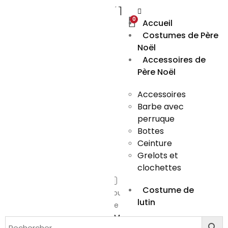
0
Accueil
Se
Costumes de Père
connecter
Noël
Accessoires de
Père Noël
Accessoires
Barbe avec
perruque
Bottes
Ceinture
Grelots et
clochettes
Se
Costume de
souvenir
lutin
de moi
Mot