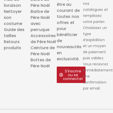
nos
être au
livraison
Père Noël
catalogues et
courant de
Nettoyer
Barbe de
remplissez
toutes nos
son
Père Noël
votre panier.
offres et
costume
avec
Choisissez un
pour
Guide des
perruque
type
bénéficier
tailles
Accessoires
d’expédition
de
Retours
de Père Noël
et un moyen
nouveautés
produits
Ceinture de
de paiement
en
Père Noël
puis validez.
exclusivité.
Bottes de
Vous recevrez
Père Noël
immédiatement
S'inscrire
ou se
une
connecter
confirmation
par email.