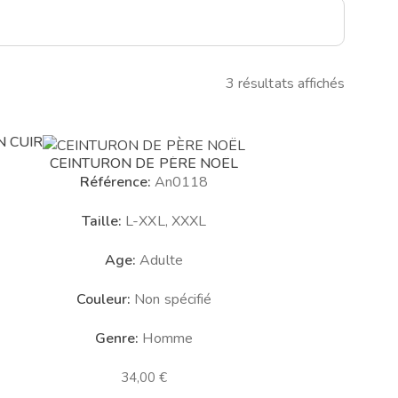
3 résultats affichés
Trié
du
N CUIR
plus
CEINTURON DE PÈRE NOËL
récent
Référence:
An0118
au
plus
Taille:
L-XXL, XXXL
ancien
Age:
Adulte
Couleur:
Non spécifié
Genre:
Homme
34,00
€