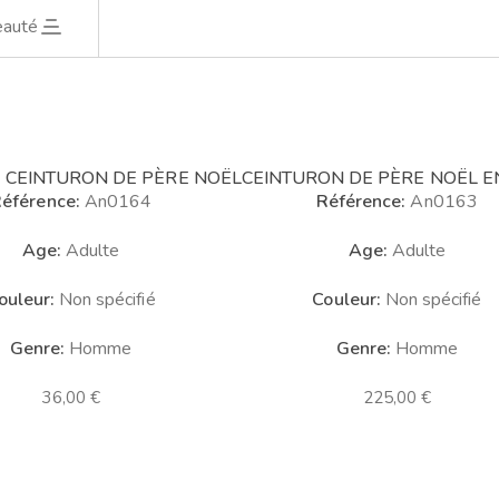
eauté
 CEINTURON DE PÈRE NOËL
CEINTURON DE PÈRE NOËL E
éférence:
An0164
Référence:
An0163
Age:
Adulte
Age:
Adulte
ouleur:
Non spécifié
Couleur:
Non spécifié
Genre:
Homme
Genre:
Homme
36,00
€
225,00
€