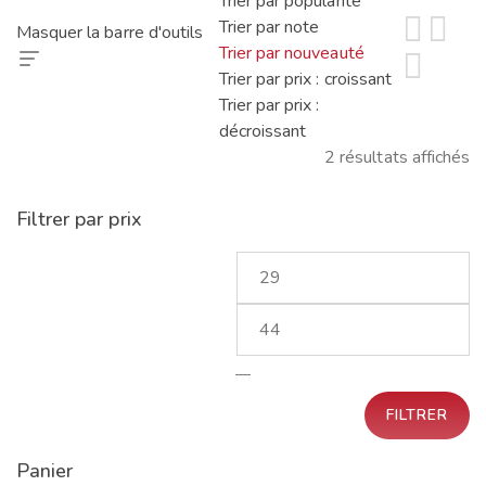
Trier par popularité
Trier par note
Masquer la barre d'outils
Trier par nouveauté
Trier par prix : croissant
Trier par prix :
décroissant
2 résultats affichés
Trié
du
Filtrer par prix
plus
récent
au
plus
ancien
—
FILTRER
Panier