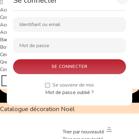
Se connecter
Accueil
Costumes de Père Noël
Accessoires de Père Noël
Accessoires
Barbe avec perruque
Bottes
Ceinture
Grelots et clochettes
Costume de lutin
+33 6 79 35 28 58
Lun - Sam : 8:00 - 19:00
Se souvenir de moi
Mot de passe oublié ?
Catalogue décoration Noël
Trier par nouveauté