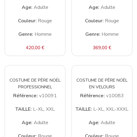
Age:
Adulte
Age:
Adulte
Couleur:
Rouge
Couleur:
Rouge
Genre:
Homme
Genre:
Homme
420,00
€
369,00
€
COSTUME DE PÈRE NOËL
COSTUME DE PÈRE NOËL
PROFESSIONNEL
EN VELOURS
Référence:
v10091
Référence:
v10083
TAILLE:
L-XL, XXL
TAILLE:
L-XL, XXL-XXXL
Age:
Adulte
Age:
Adulte
Couleur:
Rouge
Couleur:
Rouge