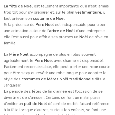
La fête de Noël
est tellement importante qu’il n’est jamais
trop tôt pour s’y préparer et, sur le plan
vestimentaire
, il
faut prévoir son
costume de Noël
.
Si la présence du
Père Noël
est indispensable pour créer
une animation autour de l’
arbre de Noël
d’une entreprise,
elle l’est aussi pour offrir à ses proches un
Noël
de rêve en
famille.
La
Mère Noël
accompagne de plus en plus souvent
agréablement le
Père Noël
avec charme et disponibilité.
Facilement reconnaissable, elle peut porter une
robe
courte
pour être sexy ou revêtir une robe longue pour adopter le
style des
costumes de Mères Noël traditionnels
dits ‘à
l’anglaise’.
La période des fêtes de fin d’année est l’occasion de se
divertir et de s’amuser. Certains se font un malin plaisir
d’enfiler un
pull de Noël
décoré de motifs faisant référence
à la fête lorsque d’autres, surtout les enfants, se font une