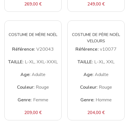
269,00
€
249,00
€
COSTUME DE MÈRE NOËL
COSTUME DE PÈRE NOËL
VELOURS
Référence:
V20043
Référence:
v10077
TAILLE:
L-XL, XXL-XXXL
TAILLE:
L-XL, XXL
Age:
Adulte
Age:
Adulte
Couleur:
Rouge
Couleur:
Rouge
Genre:
Femme
Genre:
Homme
209,00
€
204,00
€