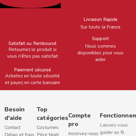
Livraison Rapide
Sur toute la France
Support
Satisfait ou Remboursé
Nous sommes
Retournez le produit si
disponibles pour vous
vous n'êtes pas satisfait
aider
Paiement sécurisé
Achetez en toute sécurité
et payez en carte bancaire
Besoin
Top
Compte
Fonctionne
d'aide
catégories
pro
Laissez-vous
Contact
Costumes
guider au fil
Inscrivez-vous
Délais et frais
Père Noël