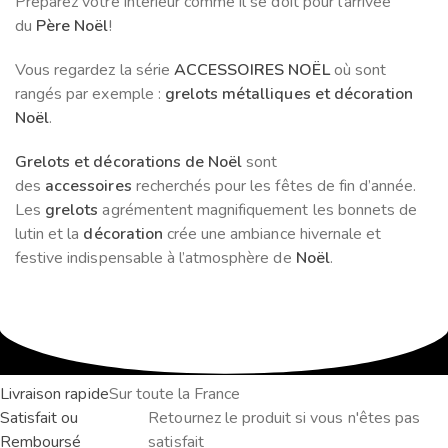
Préparez votre intérieur comme il se doit pour l’arrivée
du
Père Noël
!
Vous regardez la série
ACCESSOIRES NOËL
où sont
rangés par exemple :
grelots métalliques et décoration
Noël
.
Grelots et décorations de Noël
sont
des
accessoires
recherchés pour les fêtes de fin d’année.
Les
grelots
agrémentent magnifiquement les bonnets de
lutin et la
décoration
crée une ambiance hivernale et
festive indispensable à l’atmosphère de
Noël
.
Livraison rapide
Sur toute la France
Satisfait ou
Retournez le produit si vous n'êtes pas
Remboursé
satisfait