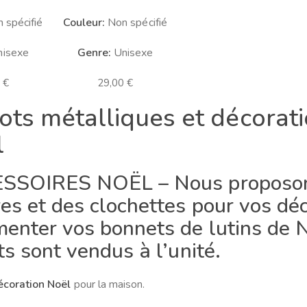
 spécifié
Couleur:
Non spécifié
isexe
Genre:
Unisexe
0
€
29,00
€
ots métalliques et décorat
l
SSOIRES NOËL – Nous proposons
es et des clochettes pour vos dé
enter vos bonnets de lutins de N
ts sont vendus à l’unité.
écoration Noël
pour la maison.