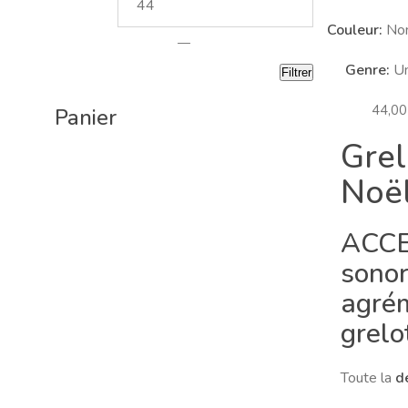
Couleur:
Non
—
Genre:
Un
Filtrer
44,0
Panier
Grel
Noë
ACCE
sonor
agrém
grelo
Toute la
d