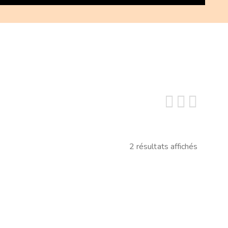
2 résultats affichés
Trié
par
popularité